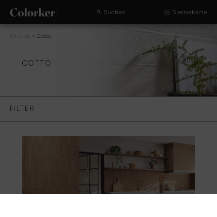
Suchen
Speisekarte
Portada
»
Cotto
COTTO
FILTER