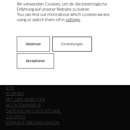
Wir verwenden Cookies, um dir die bestmögliche
Revival
Erfahrung auf unserer Website zu bieten.
You can find out more about which cookies we are
using or switch them off in
settings
.
Ablehnen
Einstellungen
Akzeptieren
ZYX
KONTAKT
MIT UNS ARBEITEN
RECHTSHINWEIS
DATENSCHUTZRICHTLINIE
COOKIES
VERKAUFSBEDINGUNGEN