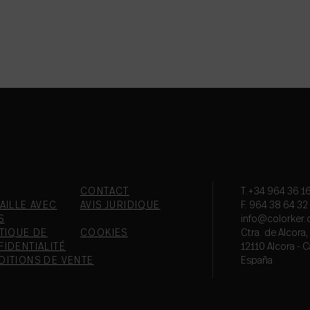
CONTACT
T.+34 964 36 16
AILLE AVEC
AVIS JURIDIQUE
F. 964 38 64 32
S
info@colorker
TIQUE DE
COOKIES
Ctra. de Alcora
IDENTIALITÉ
12110 Alcora - C
DITIONS DE VENTE
España