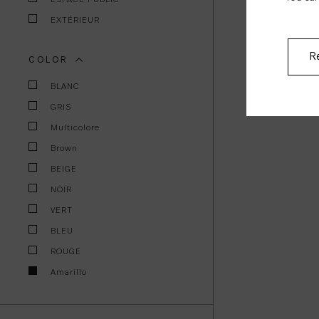
EXTÉRIEUR
Re
COLOR
BLANC
GRIS
Multicolore
Brown
BEIGE
NOIR
VERT
BLEU
ROUGE
Amarillo