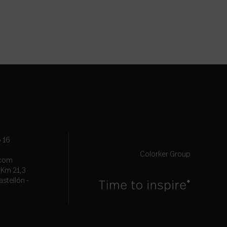
 16
Colorker Group
.com
, Km 21,3
astellón -