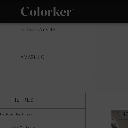
Portada
»
Amarillo
NOVEAUTÉS
PHILOSOPHIE
AMARILLO
ESPACE
AVANT GARDE
FILTRES
N
Nettoyer les filtres
EFECTO