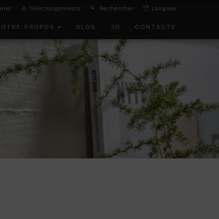
anet
Téléchargements
Rechercher
FR
Langues
NOTRE PROPOS
BLOG
3D
CONTACTE
ON DE
IRONNEMENT
TS