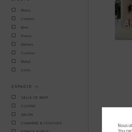
Blanc
Ciment
A
Bois
Pierre
Marbre
Couleur
Métal
Cotto
ESPACIO
SALLE DE BAIN
CUISINE
SALON
CHAMBRE À COUCHER
Nous ut
You can
ESPACE PUBLIC