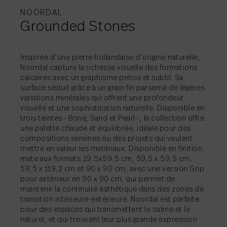
D'INFORMATIONS
D'INFORMATIONS
D'INFORMATIONS
D'INFORMATIONS
D'INFORMATIONS
NOORDAL
Grounded Stones
Inspirée d’une pierre hollandaise d’origine naturelle,
Noordal capture la richesse visuelle des formations
PARTAGER
→
calcaires avec un graphisme précis et subtil. Sa
PARTAGER
→
surface séduit grâce à un grain fin parsemé de légères
PARTAGER
PARTAGER
PARTAGER
→
→
→
variations minérales qui offrent une profondeur
visuelle et une sophistication naturelle. Disponible en
trois teintes - Bone, Sand et Pearl -, la collection offre
PARTAGER
→
une palette chaude et équilibrée, idéale pour des
compositions sereines ou des projets qui veulent
mettre en valeur les matériaux. Disponible en finition
mate aux formats 29.5x59.5 cm, 59,5 x 59,5 cm,
59,5 x 119,2 cm et 90 x 90 cm, avec une version Grip
pour extérieur en 90 x 90 cm, qui permet de
maintenir la continuité esthétique dans des zones de
transition intérieure-extérieure. Noordal est parfaite
pour des espaces qui transmettent le calme et le
naturel, et qui trouvent leur plus grande expression