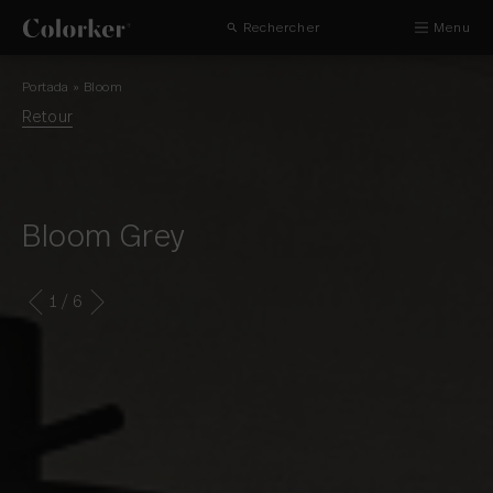
Rechercher
Menu
Portada
»
Bloom
Retour
Bloom Grey
1
/ 6