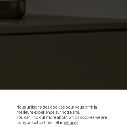
Nous utilisons des cookies pour vous offrir la
meilleure expérience sur notre site.
You can find out more about which cookies we are
using or switch them off in
settings
.