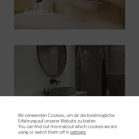
Aruma
Aston
Wir verwenden Cookies, um dir die bestmögliche
Erfahrung auf unserer Website zu bieten.
You can find out more about which cookies we are
using or switch them off in
settings
.