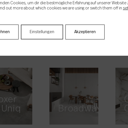
nden Cookies, um dir die bestmögliche Erfahrung auf unserer Website 
ind out more about which cookies we are using or switch them off in
se
ehnen
Einstellungen
Akzeptieren
thena
Atlas
oxer
 Uniq
Broadway