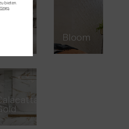
zu bieten.
ttings
.
Bella
Stone
Bloom
Calacatta
Gold