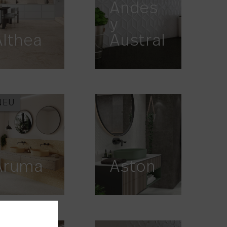
Andes
y
Althea
Austral
NEU
Aruma
Aston