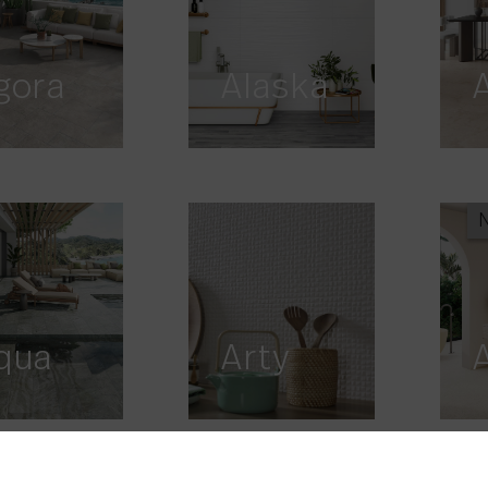
gora
Alaska
qua
Arty