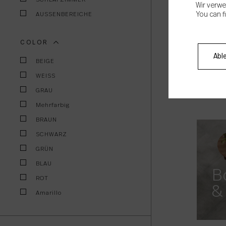
Wir verwe
AUSSENBEREICHE
You can f
COLOR
Abl
A
BEIGE
WEISS
GRAU
Mehrfarbig
BRAUN
SCHWARZ
GRÜN
BLAU
B
ROT
&
Amarillo