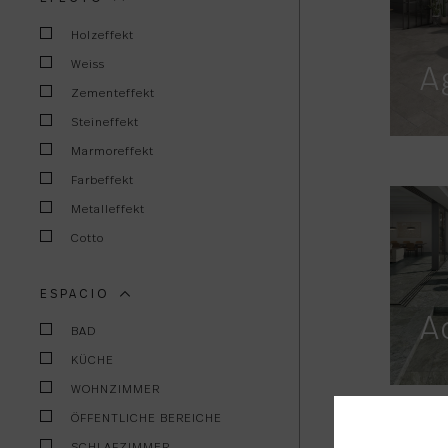
Holzeffekt
Weiss
A
Zementeffekt
Steineffekt
Marmoreffekt
Farbeffekt
Metalleffekt
Cotto
ESPACIO
A
BAD
KÜCHE
WOHNZIMMER
ÖFFENTLICHE BEREICHE
SCHLAFZIMMER