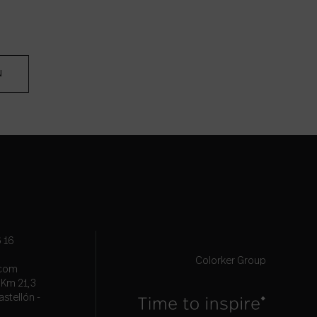
N
 16
Colorker Group
.com
, Km 21,3
astellón -