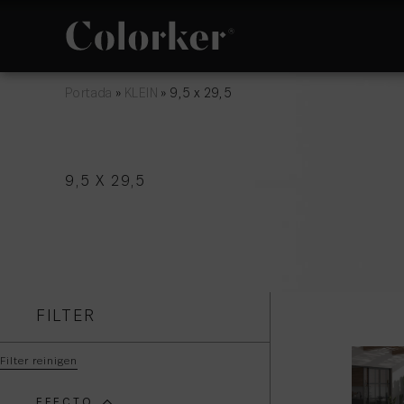
Portada
»
KLEIN
»
9,5 x 29,5
NEUIGKEITEN
PHILOSOPHIE
9,5 X 29,5
AVANTGARDE
RÄUME
FILTER
Filter reinigen
EFECTO