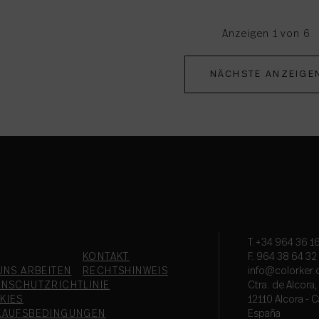
Anzeigen 1 von 6
NÄCHSTE ANZEIGE
T.+34 964 36 16
KONTAKT
F. 964 38 64 32
UNS ARBEITEN
RECHTSHINWEIS
info@colorker
ENSCHUTZRICHTLINIE
Ctra. de Alcora
KIES
12110 Alcora - C
KAUFSBEDINGUNGEN
España