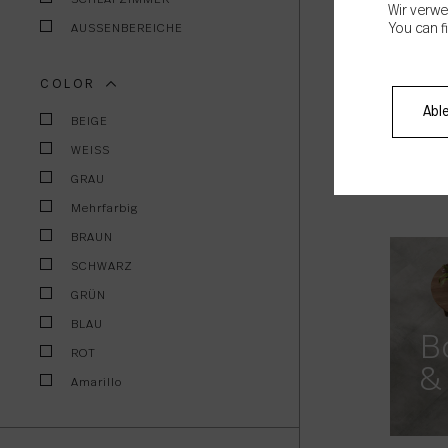
Wir verwe
AUSSENBEREICHE
You can f
COLOR
Abl
A
BEIGE
WEISS
GRAU
Mehrfarbig
BRAUN
SCHWARZ
GRÜN
BLAU
B
ROT
&
Amarillo