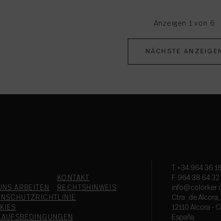
Anzeigen 1 von 6
NÄCHSTE ANZEIGE
T.+34 964 36 16
KONTAKT
F. 964 38 64 32
UNS ARBEITEN
RECHTSHINWEIS
info@colorker
ENSCHUTZRICHTLINIE
Ctra. de Alcora
KIES
12110 Alcora - C
KAUFSBEDINGUNGEN
España