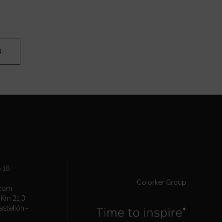
N
 16
Colorker Group
.com
, Km 21,3
astellón -