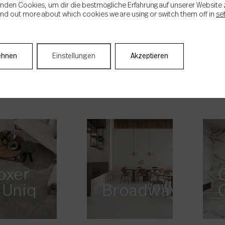
nden Cookies, um dir die bestmögliche Erfahrung auf unserer Website 
ind out more about which cookies we are using or switch them off in
se
ehnen
Einstellungen
Akzeptieren
thena
Atlas
oxer
 Uniq
Broadway