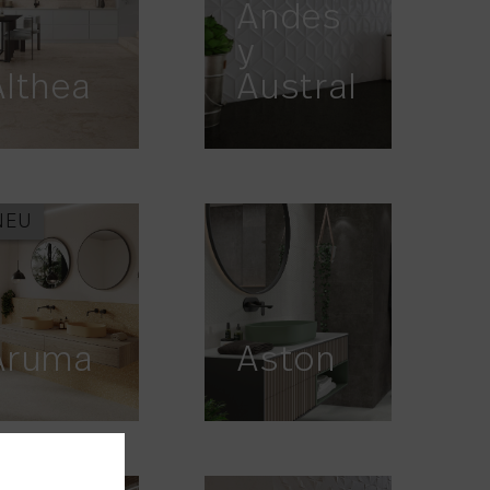
Andes
y
Althea
Austral
NEU
Aruma
Aston