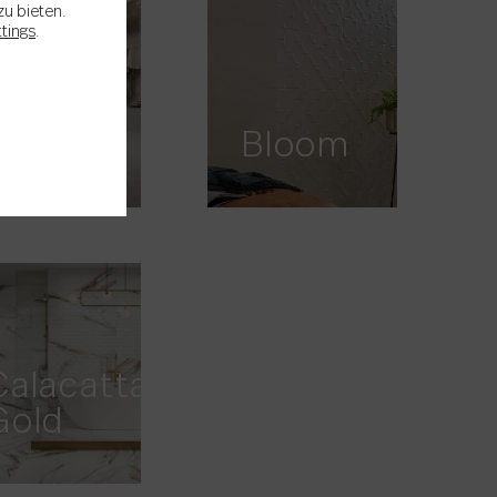
zu bieten.
ttings
.
Bella
Stone
Bloom
Calacatta
Gold