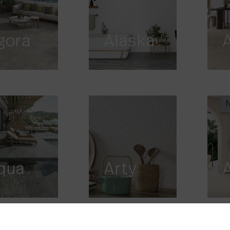
gora
Alaska
qua
Arty