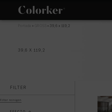
Portada
»
GROSS
»
39,6 x 119,2
NEUIGKEITEN
PHILOSOPHIE
39,6 X 119,2
AVANTGARDE
RÄUME
FILTER
Filter reinigen
EFECTO