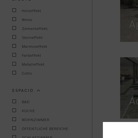
Holzeffekt
Weiss
A
Zementeffekt
Steineffekt
Marmoreffekt
Farbeffekt
Metalleffekt
Cotto
ESPACIO
A
BAD
KÜCHE
WOHNZIMMER
ÖFFENTLICHE BEREICHE
SCHLAFZIMMER