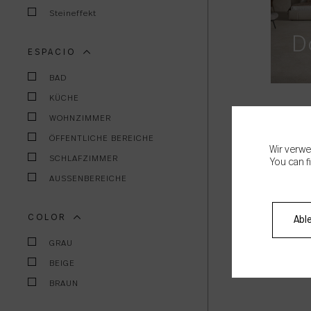
Steineffekt
D
ESPACIO
BAD
KÜCHE
WOHNZIMMER
ÖFFENTLICHE BEREICHE
Wir verwe
SCHLAFZIMMER
You can f
AUSSENBEREICHE
COLOR
Abl
GRAU
BEIGE
BRAUN