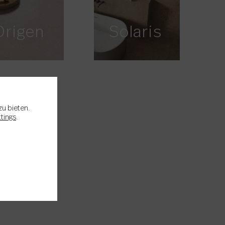
Origen
Solaris
zu bieten.
ttings
.