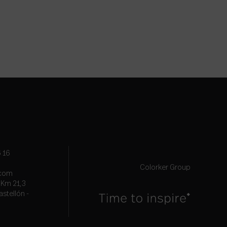
 16
Colorker Group
.com
, Km 21,3
astellón -