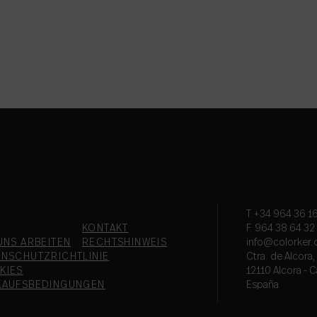
T.+34 964 36 16
KONTAKT
F. 964 38 64 32
UNS ARBEITEN
RECHTSHINWEIS
info@colorker
ENSCHUTZRICHTLINIE
Ctra. de Alcora
KIES
12110 Alcora - C
KAUFSBEDINGUNGEN
España