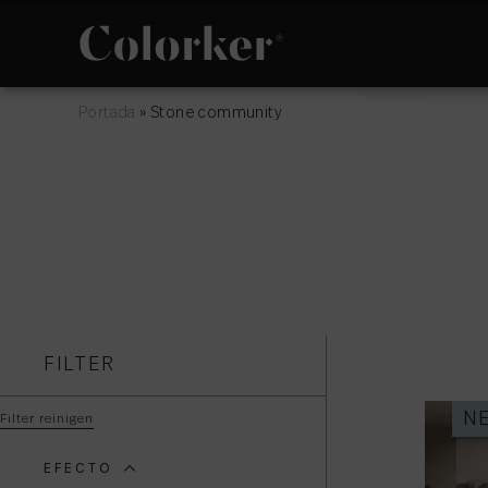
Portada
»
Stone community
NEUIGKEITEN
PHILOSOPHIE
AVANTGARDE
RÄUME
FILTER
N
Filter reinigen
EFECTO