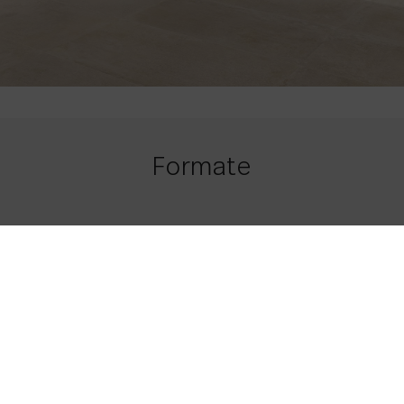
Formate
120 x 120
47.24 x 47.24
Beige