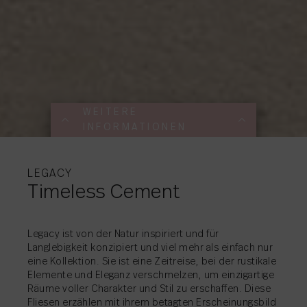
WEITERE
INFORMATIONEN
WEITERE
WEITERE
WEITERE
INFORMATIONEN
INFORMATIONEN
INFORMATIONEN
LEGACY
Timeless Cement
Legacy ist von der Natur inspiriert und für
Langlebigkeit konzipiert und viel mehr als einfach nur
AKTIE
→
eine Kollektion. Sie ist eine Zeitreise, bei der rustikale
Elemente und Eleganz verschmelzen, um einzigartige
AKTIE
AKTIE
→
→
Räume voller Charakter und Stil zu erschaffen. Diese
Fliesen erzählen mit ihrem betagten Erscheinungsbild