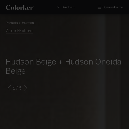
Suchen
Speisekarte
Portada
»
Hudson
Zurückkehren
Hudson Beige + Hudson Oneida
Beige
1
/ 5