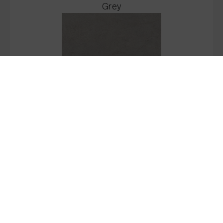
Grey
Stock:
837.8
M2
Beige
Stock:
1062.16
M2
Oneida White