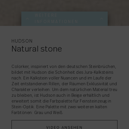
WEITERE
INFORMATIONEN
WEITERE
WEITERE
WEITERE
WEITERE
INFORMATIONEN
INFORMATIONEN
INFORMATIONEN
INFORMATIONEN
HUDSON
Natural stone
Colorker, inspiriert von den deutschen Steinbrüchen,
AKTIE
→
bildet mit Hudson die Schönheit des Jura-Kalksteins
AKTIE
→
nach. Ein Kalkstein voller Nuancen und im Laufe der
AKTIE
AKTIE
→
→
Zeit entstandenen Rillen, der Räumen Exklusivität und
Charakter verleihen. Um dem natürlichen Material treu
zu bleiben, ist Hudson auch in Beige erhältlich und
erweitert somit die Farbpalette für Feinsteinzeug in
Stein-Optik. Eine Palette mit zwei weiteren kalten
Farbtönen: Grau und Weiß.
VIDEO ANSEHEN