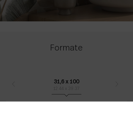
Formate
31,6 x 100
12.44 x 39.37
White