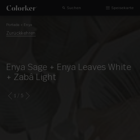
Suchen
Speisekarte
Portada
»
Enya
Zurückkehren
Enya Sage + Enya Leaves White
+ Zabâ Light
1
/ 5