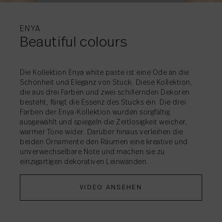
WEITERE
WEITERE
WEITERE
WEITERE
INFORMATIONEN
INFORMATIONEN
INFORMATIONEN
INFORMATIONEN
ENYA
Beautiful colours
Die Kollektion Enya white paste ist eine Ode an die
Schönheit und Eleganz von Stuck. Diese Kollektion,
die aus drei Farben und zwei schillernden Dekoren
AKTIE
→
AKTIE
→
besteht, fängt die Essenz des Stucks ein. Die drei
AKTIE
→
Farben der Enya-Kollektion wurden sorgfältig
ausgewählt und spiegeln die Zeitlosigkeit weicher,
warmer Töne wider. Darüber hinaus verleihen die
AKTIE
→
beiden Ornamente den Räumen eine kreative und
unverwechselbare Note und machen sie zu
einzigartigen dekorativen Leinwänden.
AKTIE
→
VIDEO ANSEHEN