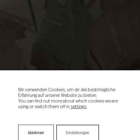
Wir verwenden Cookies, um dir die bestmögliche
Erfahrung auf unserer Website zu bieten.
You can find out more about which cookies we are
using or switch them off in
settings
.
Ablehnen
Einstellungen