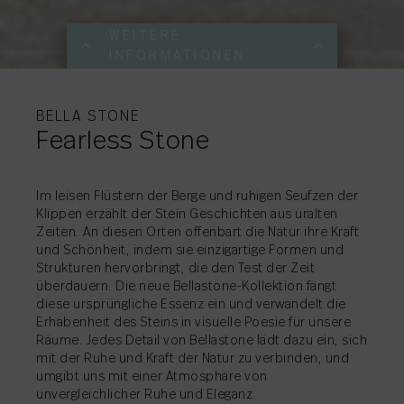
WEITERE
INFORMATIONEN
WEITERE
WEITERE
WEITERE
WEITERE
WEITERE
WEITERE
WEITERE
WEITERE
INFORMATIONEN
INFORMATIONEN
INFORMATIONEN
INFORMATIONEN
INFORMATIONEN
INFORMATIONEN
INFORMATIONEN
INFORMATIONEN
BELLA STONE
Fearless Stone
Im leisen Flüstern der Berge und ruhigen Seufzen der
Klippen erzählt der Stein Geschichten aus uralten
Zeiten. An diesen Orten offenbart die Natur ihre Kraft
AKTIE
AKTIE
AKTIE
→
→
→
AKTIE
→
und Schönheit, indem sie einzigartige Formen und
AKTIE
→
AKTIE
AKTIE
→
→
Strukturen hervorbringt, die den Test der Zeit
AKTIE
→
überdauern. Die neue Bellastone-Kollektion fängt
diese ursprüngliche Essenz ein und verwandelt die
Erhabenheit des Steins in visuelle Poesie für unsere
Räume. Jedes Detail von Bellastone lädt dazu ein, sich
mit der Ruhe und Kraft der Natur zu verbinden, und
umgibt uns mit einer Atmosphäre von
unvergleichlicher Ruhe und Eleganz.
AKTIE
→