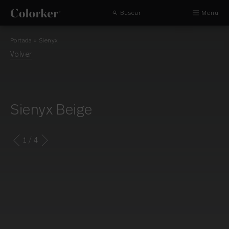
Buscar
Menú
Portada
»
Sienyx
Volver
Sienyx Beige
1
/ 4