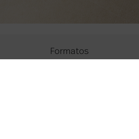
Formatos
120 x 120
47.24 x 47.24
Beige