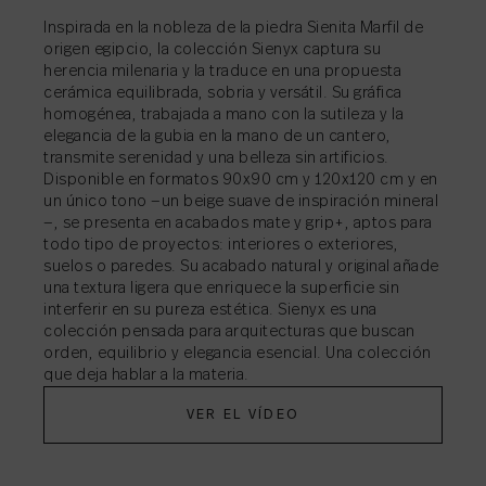
Inspirada en la nobleza de la piedra Sienita Marfil de
origen egipcio, la colección Sienyx captura su
COMPARTIR
→
herencia milenaria y la traduce en una propuesta
COMPARTIR
COMPARTIR
→
→
cerámica equilibrada, sobria y versátil. Su gráfica
COMPARTIR
→
homogénea, trabajada a mano con la sutileza y la
elegancia de la gubia en la mano de un cantero,
transmite serenidad y una belleza sin artificios.
Disponible en formatos 90x90 cm y 120x120 cm y en
un único tono —un beige suave de inspiración mineral
—, se presenta en acabados mate y grip+, aptos para
todo tipo de proyectos: interiores o exteriores,
suelos o paredes. Su acabado natural y original añade
una textura ligera que enriquece la superficie sin
interferir en su pureza estética. Sienyx es una
colección pensada para arquitecturas que buscan
orden, equilibrio y elegancia esencial. Una colección
que deja hablar a la materia.
VER EL VÍDEO