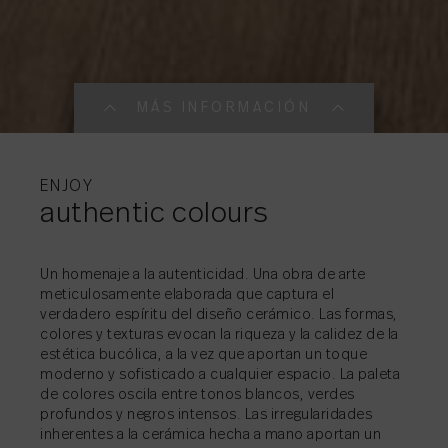
MÁS INFORMACIÓN
MÁS INFORMACI
MÁS INFORMACI
MÁS INFORMACI
ENJOY
authentic colours
Un homenaje a la autenticidad. Una obra de arte
meticulosamente elaborada que captura el
COMPARTIR
→
verdadero espíritu del diseño cerámico. Las formas,
COMPARTIR
→
colores y texturas evocan la riqueza y la calidez de la
COMPARTIR
COMPARTIR
→
→
estética bucólica, a la vez que aportan un toque
moderno y sofisticado a cualquier espacio. La paleta
de colores oscila entre tonos blancos, verdes
profundos y negros intensos. Las irregularidades
inherentes a la cerámica hecha a mano aportan un