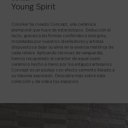
Young Spirit
COMPARTIR
→
Colorker ha creado Concept, una cerámica
atemporal que huye de estereotipos. Seducción al
tacto, gracias a las formas conferidas a este gres,
COMPARTIR
COMPARTIR
COMPARTIR
COMPARTIR
→
→
→
→
modeladas por nuestros diseñadores y artistas
COMPARTIR
→
dispuestos a dejar su alma en la esencia matérica de
cada relieve. Aplicando técnicas de vanguardia,
COMPARTIR
→
COMPARTIR
→
hemos recuperado el carácter de aquel suelo
cerámico hecho a mano por los antiguos artesanos.
Concept es un azulejo con efecto cemento llevado a
su máxima expresión. Descubre más sobre esta
colección y da vida a tus espacios.