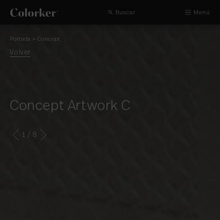
Buscar
Menú
Portada
»
Concept
Volver
Concept Artwork C
1
/ 8