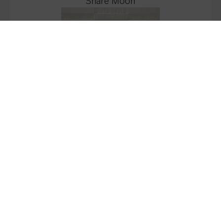
Share Moon
Stock:
666.66
M2
Grey
Stock:
1436.4
M2
Share Grey