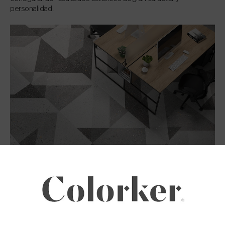
personalidad.
Decorado Luck de la serie Takara. Un patrón geométrico
efecto terrazo que combina magistralmente los cuatro
tonos de la colección. 90x90R.
Native: terrazo gris vs. terrazo beige.
¿Cuál es tu ‘mood'?