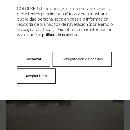
COLORKER utiliza cookies de terceros, de sesión y
Desde sus grandes éxitos,
el terrazo gris suele ser el más
persistentes para fines analíticos y para mostrarte
habitual
en los ambientes de decoración, así como
el terrazo
publicidad personalizada en base a la información
negro
. Estas dos tonalidades son las que beben del terrazo
recogida de tus hábitos de navegación (por ejemplo,
original, especialmente el gris descendiente de las primeras
las páginas visitadas). Para obtener más información
creaciones con base de cemento. Una de las ventajas de la
visite nuestra
política de cookies
cerámica imitación terrazo es que puede recrear casi cualquier
color de tendencia, como
el beige
, que se ha convertido en
el
último grito de los suelos de terrazo.
Rechazar
Configuración de cookies
Aceptar todo