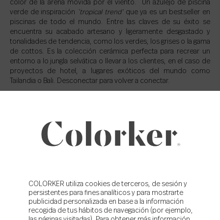
color de la arena movida por el viento. Un azulejo de piscina
verde de inspiración
‘tropical trend’
que ya es un bestseller en
piscinas de todo el mundo. Entre las claves de su éxito se
encuentra su acabado artesano y ligeramente desgastado y
tonalidades de tendencia, como los verdes, los grises o la gama
de cottos. Es la colección cerámica perfecta para recrear un
entorno a lo jungla selvática o llevar a los clientes, en el caso de
proyectos de hotel, a lugares exóticos del mundo como
Tailandia o Bali. Desconectar para volver a conectar.
COLORKER utiliza cookies de terceros, de sesión y
persistentes para fines analíticos y para mostrarte
publicidad personalizada en base a la información
recogida de tus hábitos de navegación (por ejemplo,
las páginas visitadas). Para obtener más información