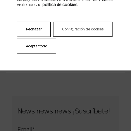
visite nuestra
política de cookies
Tropic Emerald 13,8×13,8 | Tropic Cotto 12,8×13,8 | Tropic Grey 13,8×13,8 |
Madison Duplo Bone
Rechazar
Configuración de cookies
Aceptar todo
News news news ¡Suscríbete!
Email
*