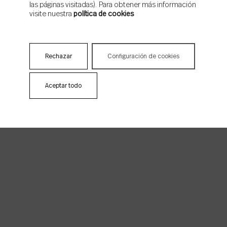
Ctra. de Alcora, Km 21,3
las páginas visitadas). Para obtener más información
12110 Alcora - Castellón - España
visite nuestra
política de cookies
Colorker Group
Rechazar
Configuración de cookies
Aceptar todo