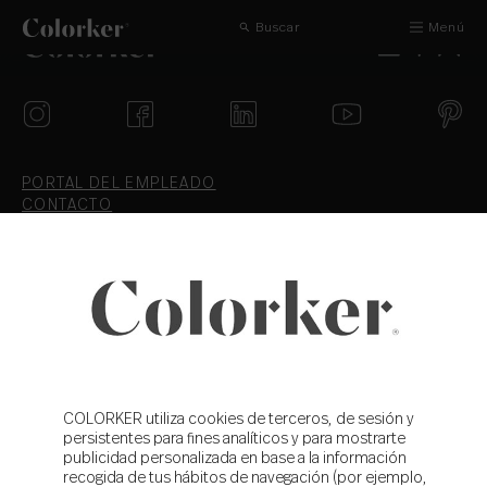
Buscar
Menú
PORTAL DEL EMPLEADO
CONTACTO
AVISO LEGAL
COOKIES
CANAL ÉTICO
ZYX
TRABAJA CON NOSOTROS
POLÍTICA DE PRIVACIDAD
CONDICIONES DE VENTA
COLORKER utiliza cookies de terceros, de sesión y
T.+34 964 36 16 16
persistentes para fines analíticos y para mostrarte
F. 964 38 64 32
publicidad personalizada en base a la información
info@colorker.com
recogida de tus hábitos de navegación (por ejemplo,