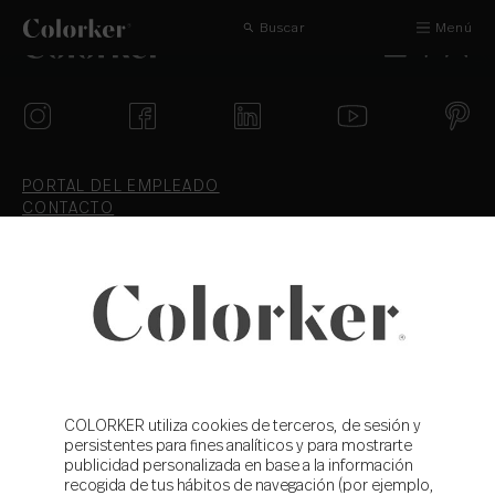
Buscar
Menú
PORTAL DEL EMPLEADO
CONTACTO
AVISO LEGAL
COOKIES
CANAL ÉTICO
ZYX
TRABAJA CON NOSOTROS
POLÍTICA DE PRIVACIDAD
CONDICIONES DE VENTA
COLORKER utiliza cookies de terceros, de sesión y
T.+34 964 36 16 16
persistentes para fines analíticos y para mostrarte
F. 964 38 64 32
publicidad personalizada en base a la información
info@colorker.com
recogida de tus hábitos de navegación (por ejemplo,