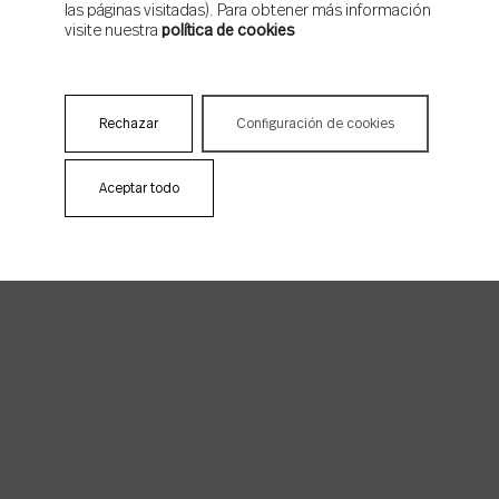
Ctra. de Alcora, Km 21,3
las páginas visitadas). Para obtener más información
12110 Alcora - Castellón - España
visite nuestra
política de cookies
Colorker Group
Rechazar
Configuración de cookies
Aceptar todo