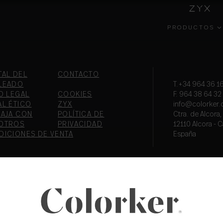
PRODUCTOS
INSIDE
COLECCIONES
GESTIÓN
EFECT
COLORKER
AMBIENTAL
TAL DEL
CONTACTO
LEADO
T.+34 964 36 16
O LEGAL
COOKIES
F. 964 38 64 32
AL ÉTICO
ZYX
info@colorker
BAJA CON
POLÍTICA DE
Ctra. de Alcora
OTROS
PRIVACIDAD
12110 Alcora - C
DICIONES DE VENTA
España
PORTAL DEL
COLOR
FORMA
EMPLEADO