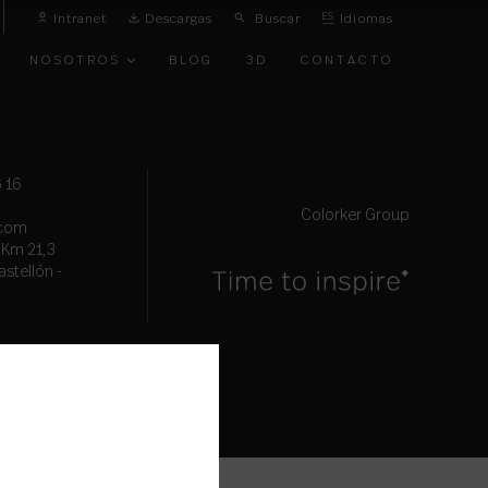
Intranet
Descargas
Buscar
ES
Idiomas
NOSOTROS
BLOG
3D
CONTACTO
O
VANGUARDIA
 16
Colorker Group
.com
, Km 21,3
astellón -
TOS