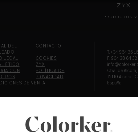
PRODUCTOS
INSIDE
COLECCIONES
GESTIÓN
EFECT
COLORKER
AMBIENTAL
TAL DEL
CONTACTO
LEADO
T.+34 964 36 16
O LEGAL
COOKIES
F. 964 38 64 32
AL ÉTICO
ZYX
info@colorker
BAJA CON
POLÍTICA DE
Ctra. de Alcora
OTROS
PRIVACIDAD
12110 Alcora - C
DICIONES DE VENTA
España
PORTAL DEL
COLOR
FORMA
EMPLEADO