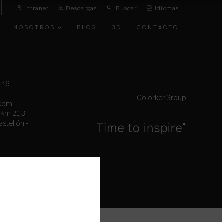
Intranet
Descargas
Buscar
ES
Idiomas
NOSOTROS
BLOG
3D
CONTACTO
O
VANGUARDIA
 16
Colorker Group
.com
, Km 21,3
astellón -
TOS