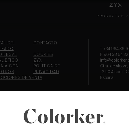
PRODUCTOS
INSIDE
COLECCIONES
GESTIÓN
EFECT
COLORKER
AMBIENTAL
TAL DEL
CONTACTO
LEADO
T.+34 964 36 16
O LEGAL
COOKIES
F. 964 38 64 32
AL ÉTICO
ZYX
info@colorker
BAJA CON
POLÍTICA DE
Ctra. de Alcora
OTROS
PRIVACIDAD
12110 Alcora - C
DICIONES DE VENTA
España
PORTAL DEL
COLOR
FORMA
EMPLEADO