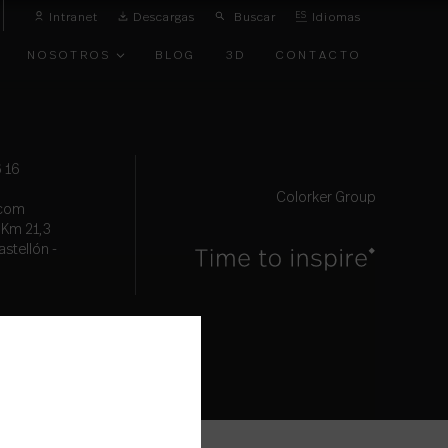
Intranet
Descargas
Buscar
ES
Idiomas
NOSOTROS
BLOG
3D
CONTACTO
O
VANGUARDIA
 16
Colorker Group
.com
, Km 21,3
astellón -
TOS