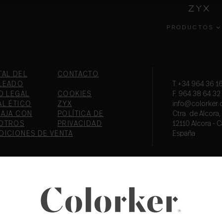
PRODUCTOS
INSIDE
COLECCIONES
GESTIÓN
EFECT
COLORKER
AMBIENTAL
TAL DEL
CONTACTO
LEADO
T.+34 964 36 16
O LEGAL
COOKIES
F. 964 38 64 32
AL ÉTICO
ZYX
info@colorker
BAJA CON
POLÍTICA DE
Ctra. de Alcora
OTROS
PRIVACIDAD
12110 Alcora - C
DICIONES DE VENTA
España
PORTAL DEL
COLOR
FORMA
EMPLEADO