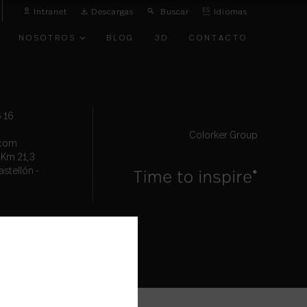
Intranet
Descargas
Buscar
ES
Idiomas
NOSOTROS
BLOG
3D
CONTACTO
O
VANGUARDIA
 16
Colorker Group
.com
, Km 21,3
astellón -
TOS