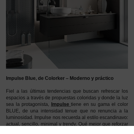
Impulse Blue, de Colorker – Moderno y práctico
Fiel a las últimas tendencias que buscan refrescar los
espacios a través de propuestas coloridas y donde la luz
sea la protagonista,
Impulse
tiene en su gama el color
BLUE, de una intensidad tenue que no renuncia a la
luminosidad. Impulse nos recuerda al estilo escandinavo:
actual, sencillo, minimal y trendy. Qué mejor que reforzar
este estilo con un color que nos transmite la pureza de