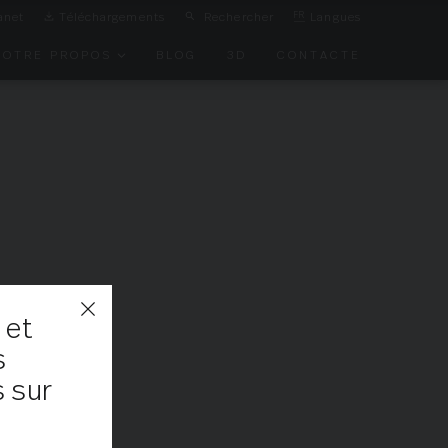
anet
Téléchargements
Rechercher
FR
Langues
NOTRE PROPOS
BLOG
3D
CONTACTE
ON DE
IRONNEMENT
TS
 et
s
s sur