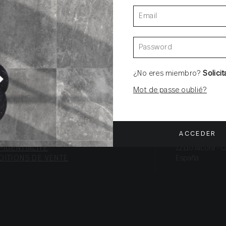
ilisons des cookies pour vous offrir la meilleure expérience sur notre si
 find out more about which cookies we are using or switch them off in
jeter
Réglages
Accepter
¿No eres miembro?
Solicit
Mot de passe oublié?
CONTACT
T.+34 964 36 16
AILLE AVEC
AVIS JURIDIQUE
F. 964 38 64 32
S
info@colorker
TIQUE DE
COOKIES
Ctra. de Alcora
IDENTIALITÉ
12110 Alcora - C
DITIONS DE VENTE
España