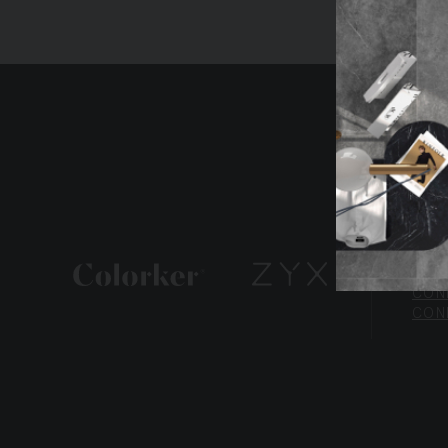
Nous ut
You can
Re
ZYX
TRAV
NOU
POLI
CONF
CON