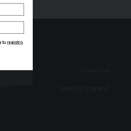
te.
settings
.
a tu
registro
 16
Colorker Group
.com
, Km 21,3
astellón -