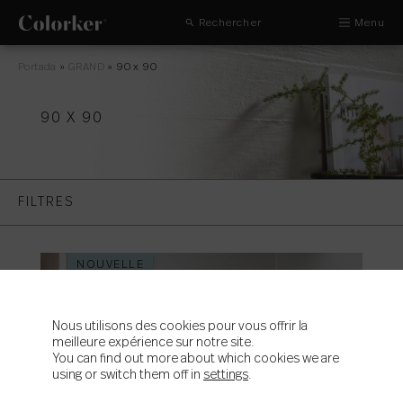
Rechercher
Menu
Portada
»
GRAND
»
90 x 90
90 X 90
FILTRES
NOUVELLE
Nous utilisons des cookies pour vous offrir la
meilleure expérience sur notre site.
You can find out more about which cookies we are
using or switch them off in
settings
.