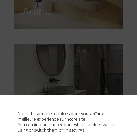
Aruma
Aston
Nous utilisons des cookies pour vous offrir la
meilleure expérience sur notre site.
You can find out more about which cookies we are
using or switch them off in
settings
.