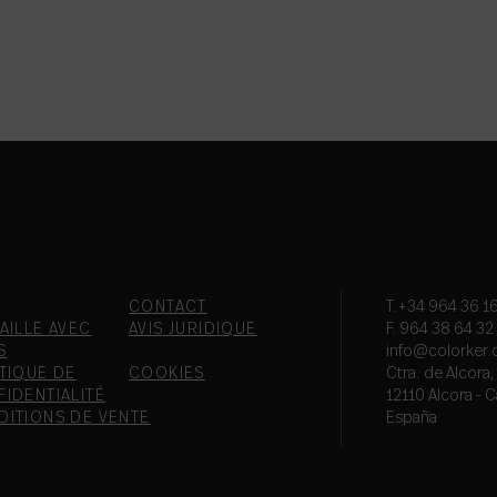
CONTACT
T.+34 964 36 16
AILLE AVEC
AVIS JURIDIQUE
F. 964 38 64 32
S
info@colorker
TIQUE DE
COOKIES
Ctra. de Alcora
IDENTIALITÉ
12110 Alcora - C
DITIONS DE VENTE
España