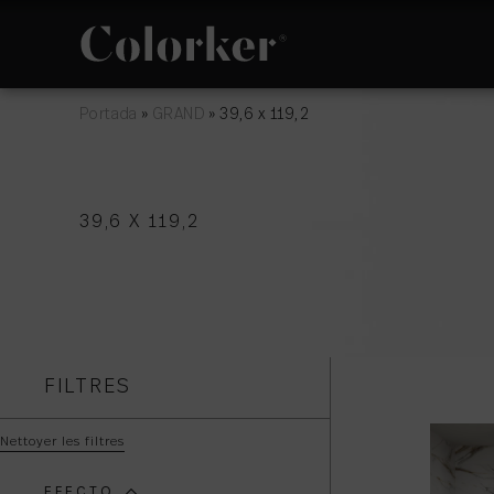
Portada
»
GRAND
»
39,6 x 119,2
NOVEAUTÉS
PHILOSOPHIE
39,6 X 119,2
ESPACE
AVANT GARDE
FILTRES
Nettoyer les filtres
EFECTO