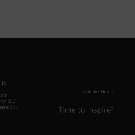
 16
Colorker Group
.com
, Km 21,3
astellón -