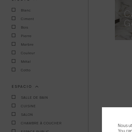
Blanc
C
Ciment
G
Bois
Pierre
Marbre
Couleur
Métal
Cotto
ESPACIO
SALLE DE BAIN
CUISINE
SALON
CHAMBRE À COUCHER
Nous ut
You can
ESPACE PUBLIC