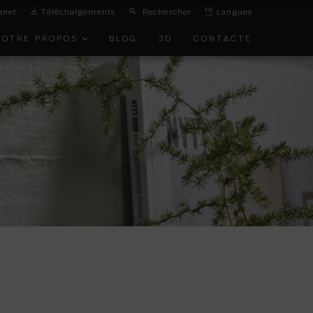
anet
Téléchargements
Rechercher
FR
Langues
NOTRE PROPOS
BLOG
3D
CONTACTE
ON DE
IRONNEMENT
TS