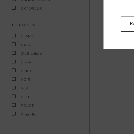
EXTÉRIEUR
Re
COLOR
BLANC
GRIS
Multicolore
Brown
BEIGE
NOIR
VERT
BLEU
ROUGE
Amarillo