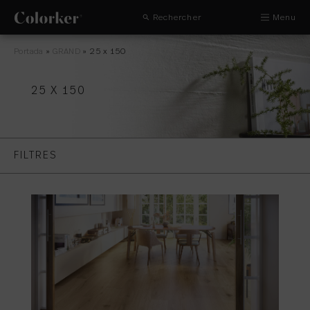
Rechercher
Menu
Portada
»
GRAND
»
25 x 150
25 X 150
FILTRES