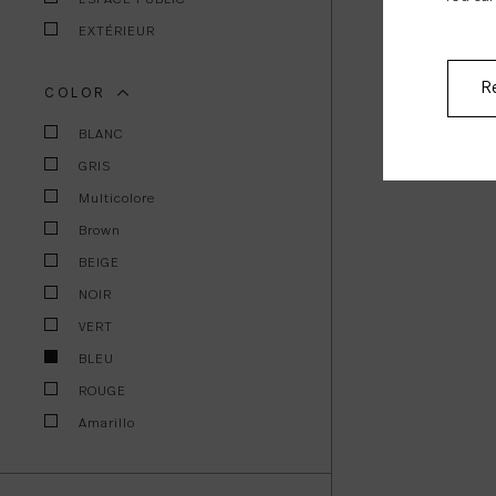
EXTÉRIEUR
Re
COLOR
BLANC
GRIS
Multicolore
Brown
BEIGE
NOIR
VERT
BLEU
ROUGE
Amarillo