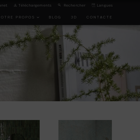
anet
Téléchargements
Rechercher
FR
Langues
NOTRE PROPOS
BLOG
3D
CONTACTE
ON DE
IRONNEMENT
TS