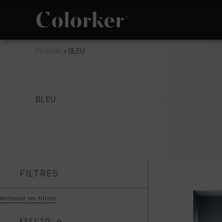
Portada
»
BLEU
NOVEAUTÉS
PHILOSOPHIE
BLEU
ESPACE
AVANT GARDE
FILTRES
Nettoyer les filtres
EFECTO