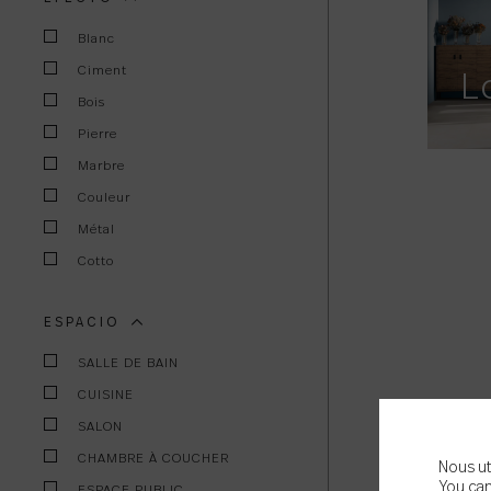
Blanc
Ciment
L
Bois
Pierre
Marbre
Couleur
Métal
Cotto
ESPACIO
SALLE DE BAIN
CUISINE
SALON
CHAMBRE À COUCHER
Nous ut
You can
ESPACE PUBLIC