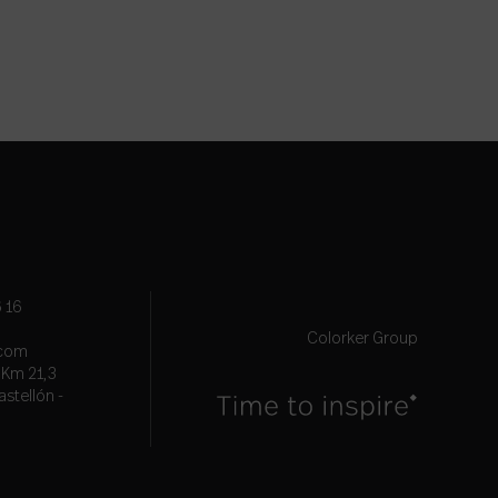
 16
Colorker Group
.com
, Km 21,3
astellón -