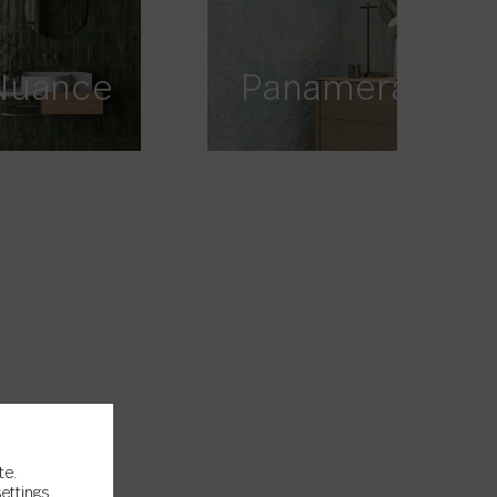
Nuance
Panamera
te.
settings
.