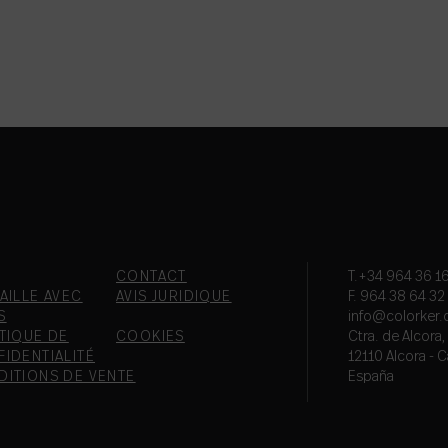
CONTACT
T.+34 964 36 16
AILLE AVEC
AVIS JURIDIQUE
F. 964 38 64 32
S
info@colorker
TIQUE DE
COOKIES
Ctra. de Alcora
IDENTIALITÉ
12110 Alcora - C
DITIONS DE VENTE
España