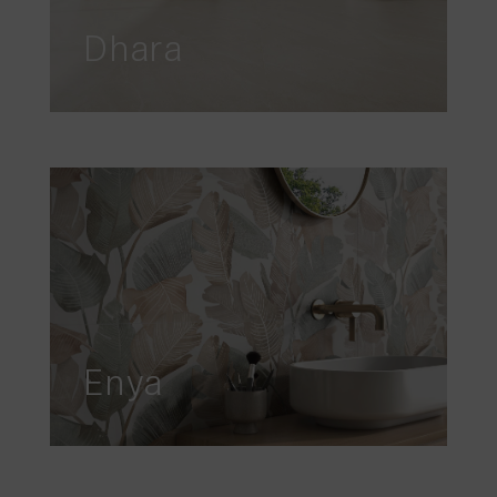
Dhara
Enya