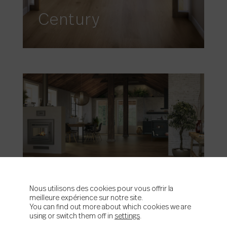
Century
Columbia
Nous utilisons des cookies pour vous offrir la
meilleure expérience sur notre site.
You can find out more about which cookies we are
using or switch them off in
settings
.