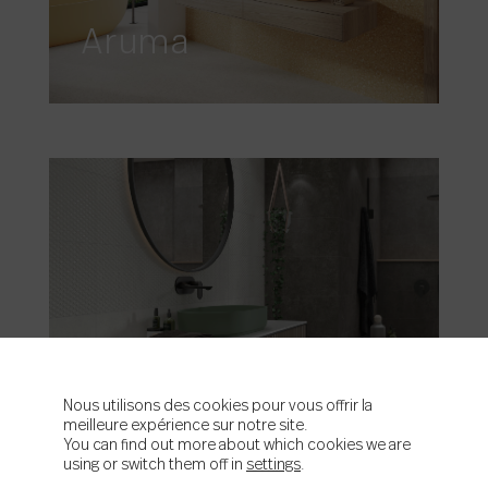
Aruma
Aston
Nous utilisons des cookies pour vous offrir la
meilleure expérience sur notre site.
You can find out more about which cookies we are
using or switch them off in
settings
.