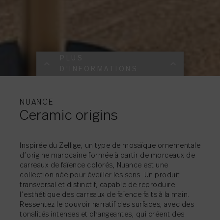
PLUS
D'INFORMATIONS
PLUS
PLUS
PLUS
PLUS
PLUS
PLUS
PLUS
PLUS
PLUS
D'INFORMATIONS
D'INFORMATIONS
D'INFORMATIONS
D'INFORMATIONS
D'INFORMATIONS
D'INFORMATIONS
D'INFORMATIONS
D'INFORMATIONS
D'INFORMATIONS
NUANCE
Ceramic origins
Inspirée du Zellige, un type de mosaïque ornementale
d’origine marocaine formée à partir de morceaux de
carreaux de faïence colorés, Nuance est une
PARTAGER
PARTAGER
→
→
PARTAGER
→
collection née pour éveiller les sens. Un produit
PARTAGER
PARTAGER
→
→
transversal et distinctif, capable de reproduire
PARTAGER
→
l’esthétique des carreaux de faïence faits à la main.
PARTAGER
→
Ressentez le pouvoir narratif des surfaces, avec des
PARTAGER
→
tonalités intenses et changeantes, qui créent des
PARTAGER
→