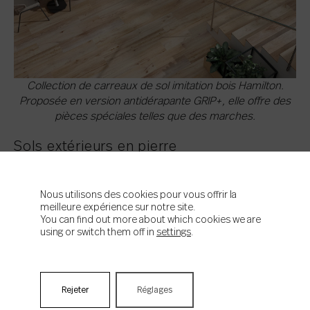
Collection de carreaux de sol imitation bois Hamilton.
Proposée en version antidérapante GRIP+, elle offre des
pièces spéciales telles que des marches.
Sols extérieurs en pierre
Parmi les carreaux pour terrasses, ceux en
grès cérame
Nous utilisons des cookies pour vous offrir la
imitation pierre
remportent un franc succès. Les designs les
meilleure expérience sur notre site.
plus récents jouent de manière magistrale sur leur palette
You can find out more about which cookies we are
chromatique pour
habiller les extérieurs de leur caractère
using or switch them off in
settings
.
minéral.
Pierre de Bourgogne, quartzite, granit, travertin, ardoise,
pierre calcaire, etc.
Le grès cérame peut reproduire tous les
types de pierre,
que ce soit en termes de texture ou de détails,
d'effets de matière ou de nuances de couleur. La nouvelle
Rejeter
Réglages
génération de pierre se distingue par
sa diversité et les différents