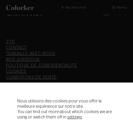
Rechercher
Menu
ZYX
CONTACT
TRAVAILLE AVEC NOUS
AVIS JURIDIQUE
POLITIQUE DE CONFIDENTIALITÉ
COOKIES
CONDITIONS DE VENTE
T.+34 964 36 16 16
F. 964 38 64 32
Nous utilisons des cookies pour vous offrir la
meilleure expérience sur notre site.
info@colorker.com
You can find out more about which cookies we are
Ctra. de Alcora, Km 21,3
using or switch them off in
settings
.
12110 Alcora - Castellón - España
Colorker Group