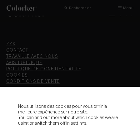
Rechercher
Menu
ZYX
CONTACT
TRAVAILLE AVEC NOUS
AVIS JURIDIQUE
POLITIQUE DE CONFIDENTIALITÉ
COOKIES
CONDITIONS DE VENTE
T.+34 964 36 16 16
F. 964 38 64 32
Nous utilisons des cookies pour vous offrir la
meilleure expérience sur notre site.
info@colorker.com
You can find out more about which cookies we are
Ctra. de Alcora, Km 21,3
using or switch them off in
settings
.
12110 Alcora - Castellón - España
Colorker Group