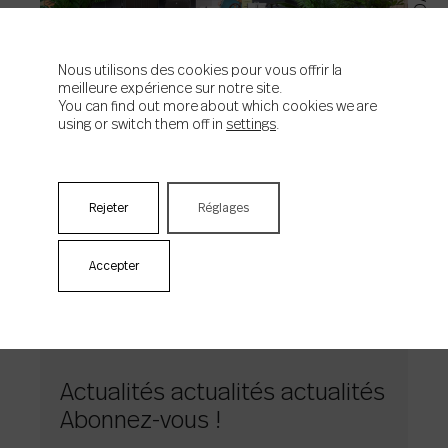
ACTUALIDAD
Nous utilisons des cookies pour vous offrir la
meilleure expérience sur notre site.
You can find out more about which cookies we are
using or switch them off in
settings
.
20/01/2026
What’s Next : Colorker
présente en avant-première
Rejeter
Réglages
ses propositions de design
pour 2026
Accepter
Actualités actualités actualités
Abonnez-vous !