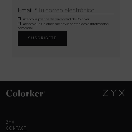
Email
*
Acepto la
política de privacidad
de Colorker
Acepto que Colorker me envíe contenidos e información
comercial
ZYX
CONTACT