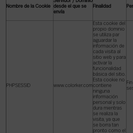
Servidor / Dominio
Nombre de la Cookie
desde el que se
Finalidad
Pe
envía
Esta cookie del
propio dominio
se utiliza par
aguardar la
información de
cada visita al
sitio web y para
activar la
funcionalidad
básica del sitio.
Esta cookie no
Fin
PHPSESSID
www.colorker.com
contiene
se
ninguna
información
personal y solo
dura mientras
se realiza la
visita, ya que
se borra tan
pronto como el