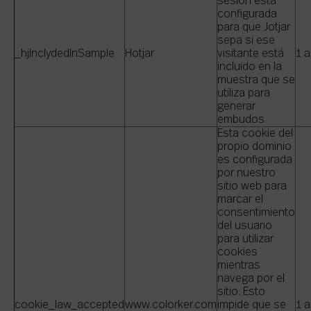
sesión está
configurada
para que Jotjar
sepa si ese
_hjlnclydedlnSample
Hotjar
visitante está
1 
incluido en la
muestra que se
utiliza para
generar
embudos.
Esta cookie del
propio dominio
es configurada
por nuestro
sitio web para
marcar el
consentimiento
del usuario
para utilizar
cookies
mientras
navega por el
sitio. Esto
cookie_law_accepted
www.colorker.com
impide que se
1 