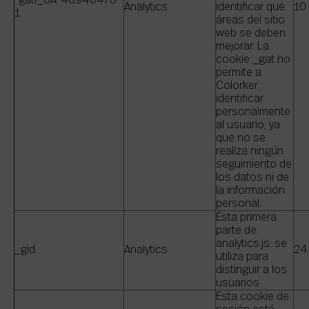
-gatr_UA-48940476-
Analytics
identificar qué
10
1
áreas del sitio
web se deben
mejorar. La
cookie _gat no
permite a
Colorker
identificar
personalmente
al usuario, ya
que no se
realiza ningún
seguimiento de
los datos ni de
la información
personal.
Esta primera
parte de
analytics.js: se
_gid
Analytics
24
utiliza para
distinguir a los
usuarios
Esta cookie de