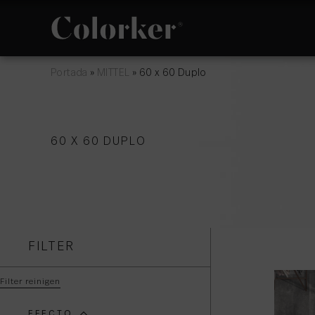
Portada
»
MITTEL
»
60 x 60 Duplo
NEUIGKEITEN
PHILOSOPHIE
60 X 60 DUPLO
AVANTGARDE
RÄUME
FILTER
Filter reinigen
EFECTO