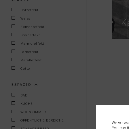
Holzeffekt
Weiss
K
Zementeffekt
Steineffekt
Marmoreffekt
Farbeffekt
Metalleffekt
Cotto
ESPACIO
BAD
KÜCHE
WOHNZIMMER
ÖFFENTLICHE BEREICHE
Wir verwe
You can f
SCHLAFZIMMER