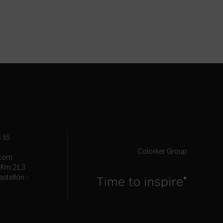
 16
Colorker Group
.com
, Km 21,3
astellón -