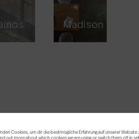
ainos
Madison
nden Cookies, um dir die bestmögliche Erfahrung auf unserer Website 
ind out more about which cookies we are using or switch them off in
se