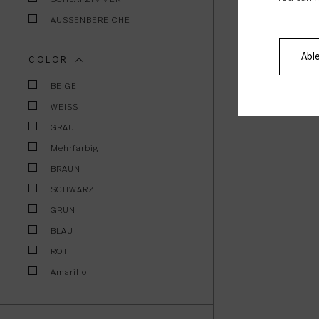
AUSSENBEREICHE
Abl
COLOR
BEIGE
WEISS
GRAU
Mehrfarbig
BRAUN
SCHWARZ
GRÜN
BLAU
ROT
Amarillo