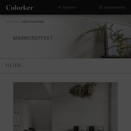
Suchen
Speisekarte
Portada
»
Marmoreffekt
MARMOREFFEKT
FILTER