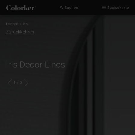
Suchen
Speisekarte
Portada
»
Iris
Zurückkehren
Iris Decor Lines
1
/ 3