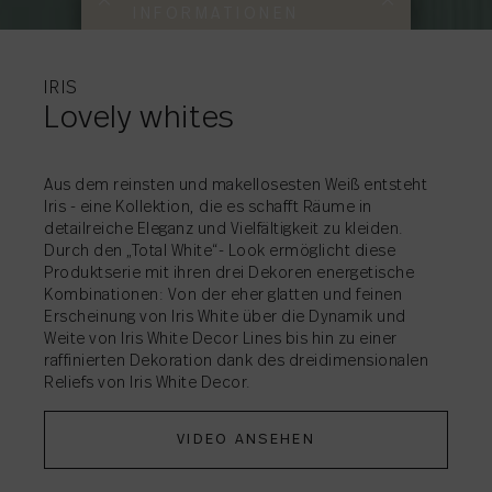
INFORMATIONEN
WEITERE
WEITERE
INFORMATIONEN
INFORMATIONEN
IRIS
Lovely whites
AKTIE
→
Aus dem reinsten und makellosesten Weiß entsteht
Iris - eine Kollektion, die es schafft Räume in
detailreiche Eleganz und Vielfältigkeit zu kleiden.
Durch den „Total White“- Look ermöglicht diese
Produktserie mit ihren drei Dekoren energetische
Kombinationen: Von der eher glatten und feinen
AKTIE
AKTIE
→
→
Erscheinung von Iris White über die Dynamik und
Weite von Iris White Decor Lines bis hin zu einer
raffinierten Dekoration dank des dreidimensionalen
Reliefs von Iris White Decor.
VIDEO ANSEHEN