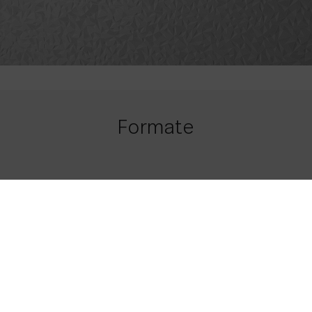
Formate
29,5 x 59,5
23.43 x 11.61
White