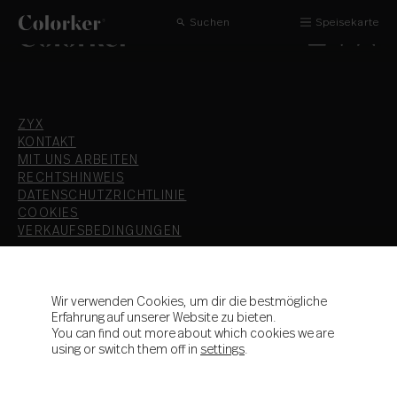
Suchen
Speisekarte
ZYX
KONTAKT
MIT UNS ARBEITEN
RECHTSHINWEIS
DATENSCHUTZRICHTLINIE
COOKIES
VERKAUFSBEDINGUNGEN
T.+34 964 36 16 16
F. 964 38 64 32
Wir verwenden Cookies, um dir die bestmögliche
Erfahrung auf unserer Website zu bieten.
info@colorker.com
You can find out more about which cookies we are
Ctra. de Alcora, Km 21,3
using or switch them off in
settings
.
12110 Alcora - Castellón - España
Colorker Group