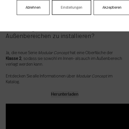
Ablehnen
Einstellungen
Akzeptieren
Ist es möglich,
Modular Concept
in
Außenbereichen zu installieren?
Ja, die neue Serie
Modular Concept
hat eine Oberfläche der
Klasse 2
, sodass sie sowohl im Innen- als auch im Außenbereich
verlegt werden kann.
Entdecken Sie alle Informationen über
Modular Concept
im
Katalog.