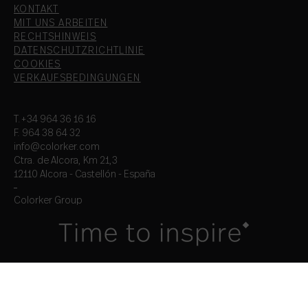
KONTAKT
MIT UNS ARBEITEN
RECHTSHINWEIS
DATENSCHUTZRICHTLINIE
COOKIES
VERKAUFSBEDINGUNGEN
T.+34 964 36 16 16
F. 964 38 64 32
info@colorker.com
Ctra. de Alcora, Km 21,3
12110 Alcora - Castellón - España
Colorker Group