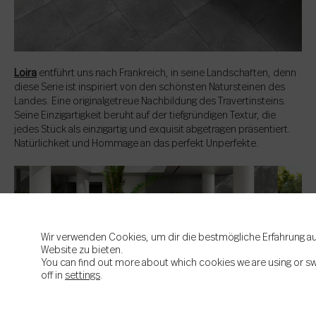
Loira
entführt uns nach Frankreich, in seine Landschaften, denn
diese Serie ist inspiriert von den schönsten Natursteinen des
Landes. Eine originalgetreue Nachbildung des Travertinsteins.
Seine Einzigartigkeit beruht auf der tiefgründigen Textur, die
jedes Stück als einzigartig und exquisit abgetragen präsentiert.
Natürlichkeit und Hommage an das perfekt Unperfekte.
Wir verwenden Cookies, um dir die bestmögliche Erfahrung au
Website zu bieten.
You can find out more about which cookies we are using or s
off in
settings
.