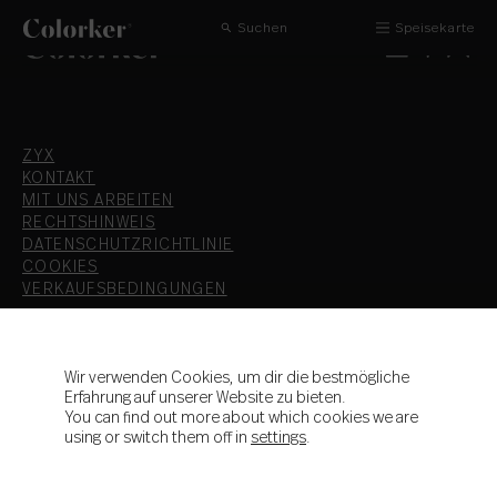
Suchen
Speisekarte
ZYX
KONTAKT
MIT UNS ARBEITEN
RECHTSHINWEIS
DATENSCHUTZRICHTLINIE
COOKIES
VERKAUFSBEDINGUNGEN
T.+34 964 36 16 16
F. 964 38 64 32
Wir verwenden Cookies, um dir die bestmögliche
Erfahrung auf unserer Website zu bieten.
info@colorker.com
You can find out more about which cookies we are
Ctra. de Alcora, Km 21,3
using or switch them off in
settings
.
12110 Alcora - Castellón - España
Colorker Group