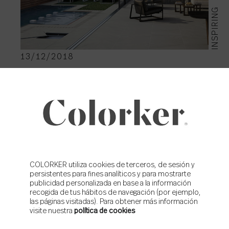
INSPIRING
13/12/2018
Duplo en tu terraza este
verano
News news news ¡Suscríbete!
COLORKER utiliza cookies de terceros, de sesión y
persistentes para fines analíticos y para mostrarte
publicidad personalizada en base a la información
Email
*
recogida de tus hábitos de navegación (por ejemplo,
las páginas visitadas). Para obtener más información
Acepto la
política de privacidad
de Colorker
visite nuestra
política de cookies
Acepto que Colorker me envíe contenidos e información comercial