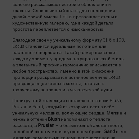
волокно рассказывает историю обновления и
ДЕЛИТЬСЯ
→
красоты. Словно чистый холст для воплощения
дизайнерской мысли, Lotus превращает стены в
художественную галерею, где в каждой детали
простота переплетается с изысканностью.
Благодаря своему уникальному формату 31,6 x 100,
ДЕЛИТЬСЯ
→
Lotus становится идеальным полотном для
настенного творчества. Такой размер позволяет
каждому элементу продемонстрировать свой стиль,
а элегантный профиль гармонично вписывается в
любое пространство. Именно в этой симфонии
пропорций раскрывается истинное величие Lotus,
превращающее стены в холсты, готовые к
творческому воплощению человеческой души.
Палитру этой коллекции составляют оттенки Blush,
Prusian и Sand, каждый из которых несет в себе
уникальную мелодию, волнующую сердце. Мягкие и
нежные оттенки
Blush
напоминают о теплоте
рассвета, а
Prusian
— о безмятежной элегантности,
подобной шепоту моря в утреннем бризе.
Sand
с его
мягкими, землистыми тонами переносит нас на