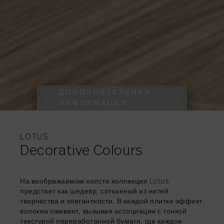
ДОПОЛНИТЕЛЬНАЯ
ИНФОРМАЦИЯ
ДОПОЛНИТЕЛЬНА
ДОПОЛНИТЕЛЬНА
ДОПОЛНИТЕЛЬНА
ДОПОЛНИТЕЛЬНА
ИНФОРМАЦИЯ
ИНФОРМАЦИЯ
ИНФОРМАЦИЯ
ИНФОРМАЦИЯ
LOTUS
Decorative Colours
На воображаемом холсте коллекция Lotus
предстает как шедевр, сотканный из нитей
творчества и элегантности. В каждой плитке эффект
ДЕЛИТЬСЯ
ДЕЛИТЬСЯ
→
→
ДЕЛИТЬСЯ
→
волокна оживает, вызывая ассоциации с тонкой
текстурой переработанной бумаги, где каждое