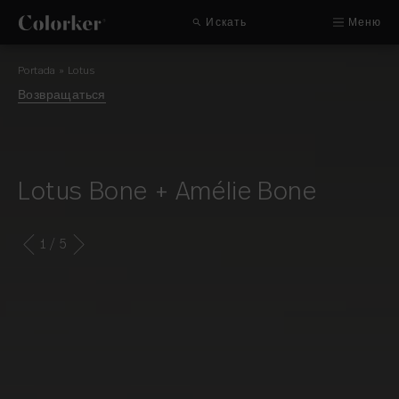
Искать
Меню
Portada
»
Lotus
Возвращаться
Lotus Bone + Amélie Bone
1
/ 5