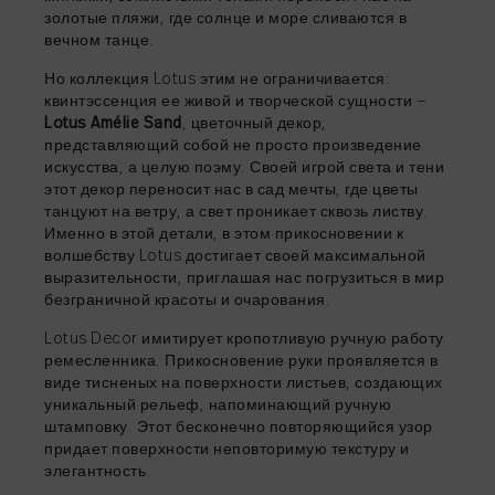
золотые пляжи, где солнце и море сливаются в
вечном танце.
Но коллекция Lotus этим не ограничивается:
квинтэссенция ее живой и творческой сущности —
Lotus Amélie Sand
, цветочный декор,
представляющий собой не просто произведение
искусства, а целую поэму. Своей игрой света и тени
этот декор переносит нас в сад мечты, где цветы
танцуют на ветру, а свет проникает сквозь листву.
Именно в этой детали, в этом прикосновении к
волшебству Lotus достигает своей максимальной
выразительности, приглашая нас погрузиться в мир
безграничной красоты и очарования.
Lotus Decor имитирует кропотливую ручную работу
ремесленника. Прикосновение руки проявляется в
виде тисненых на поверхности листьев, создающих
уникальный рельеф, напоминающий ручную
штамповку. Этот бесконечно повторяющийся узор
придает поверхности неповторимую текстуру и
элегантность.