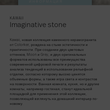
ИНФОРМАЦИЯ
ДОПОЛНИТЕЛЬНА
ДОПОЛНИТЕЛЬНА
ДОПОЛНИТЕЛЬНА
ДОПОЛНИТЕЛЬНА
ДОПОЛНИТЕЛЬНА
ИНФОРМАЦИЯ
ИНФОРМАЦИЯ
ИНФОРМАЦИЯ
ИНФОРМАЦИЯ
ИНФОРМАЦИЯ
KAWAII
Imaginative stone
Kawaii, новая коллекция каменного керамогранита
от Colorker, рождена на стыке эстетичности и
ДЕЛИТЬСЯ
→
практичности. При создании двух цветовых
ДЕЛИТЬСЯ
ДЕЛИТЬСЯ
→
→
оттенков, Moon и Grey, и двух оригинальных
ДЕЛИТЬСЯ
ДЕЛИТЬСЯ
→
→
форматов использованы все преимущества
современной цифровой печати и результаты
ДЕЛИТЬСЯ
→
анализа тенденций в использовании рельефной
отделки, согласно которому высоко ценятся
объемные формы, а также игра света и контрастов
на поверхности. Ванная комната, кухня, но и другие
комнаты, например гостиная, станут идеальной
площадкой для применения этой коллекции,
позволяющей взглянуть на домашний интерьер по-
новому.