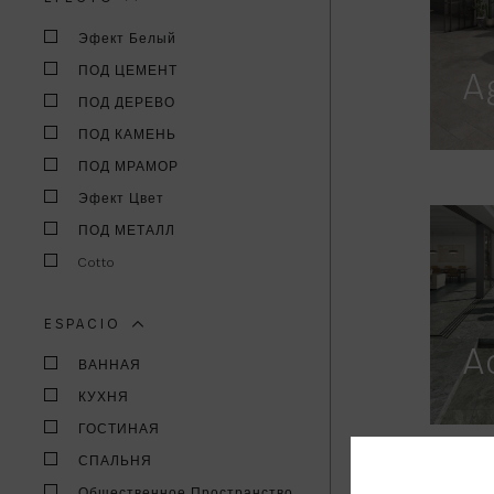
Эфект Белый
ПОД ЦЕМЕНТ
A
ПОД ДЕРЕВО
ПОД КАМЕНЬ
ПОД МРАМОР
Эфект Цвет
ПОД МЕТАЛЛ
Cotto
ESPACIO
A
ВАННАЯ
КУХНЯ
ГОСТИНАЯ
СПАЛЬНЯ
Общественное Пространство