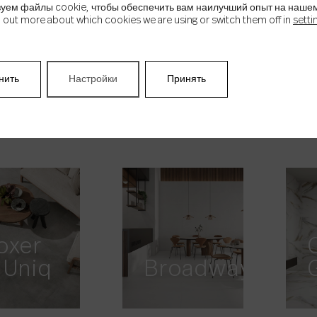
уем файлы cookie, чтобы обеспечить вам наилучший опыт на нашем
d out more about which cookies we are using or switch them off in
setti
нить
Настройки
Принять
thena
Atlas
oxer
 Uniq
Broadway