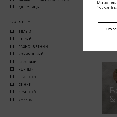
Мы использ
ДЛЯ УЛИЦЫ
You can fin
COLOR
Откло
A
БЕЛЫЙ
СЕРЫЙ
РАЗНОЦВЕТНЫЙ
КОРИЧНЕВЫЙ
БЕЖЕВЫЙ
ЧЕРНЫЙ
ЗЕЛЕНЫЙ
СИНИЙ
B
КРАСНЫЙ
&
Amarillo