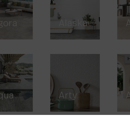
gora
Alaska
qua
Arty