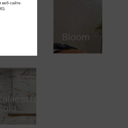
 веб-сайте.
ngs
.
Bella
Stone
Bloom
Calacatta
Gold