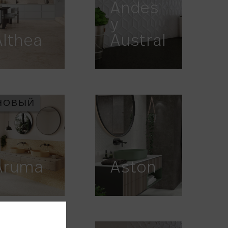
Andes
y
Althea
Austral
НОВЫЙ
Aruma
Aston