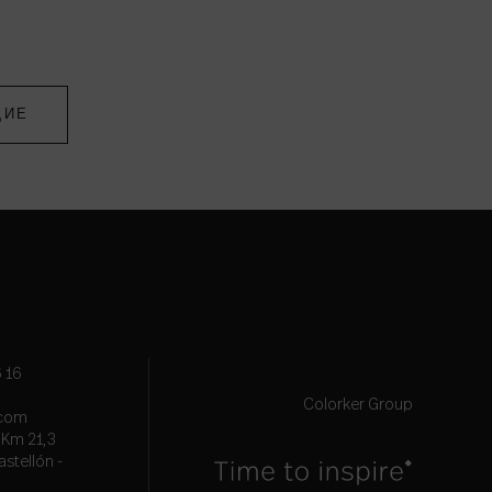
ЩИЕ
 16
Colorker Group
.com
, Km 21,3
astellón -