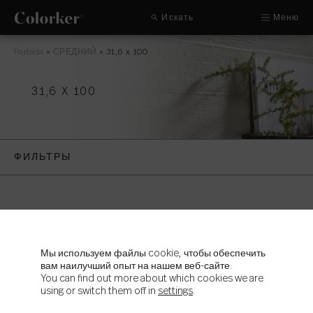
Искать
Меню
Portada
»
СРЕДНИЙ
»
31,6 x 100
31,6 X 100
ФИЛЬТРЫ
Мы используем файлы cookie, чтобы обеспечить
вам наилучший опыт на нашем веб-сайте.
You can find out more about which cookies we are
using or switch them off in
settings
.