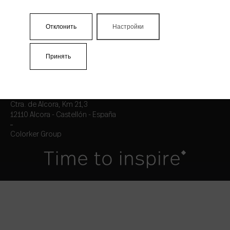
ZYX
КОНТАКТЫ
ЮРИДИЧЕСКОЕ УВЕДОМЛЕНИЕ
Отклонить
Настройки
ПОЛИТИКА КОНФИДЕНЦИАЛЬНОСТИ
COOKIES
Принять
T.+34 964 36 16 16
F. 964 38 64 32
info@colorker.com
Ctra. de Alcora, Km 21,3
12110 Alcora - Castellón - España
Colorker Group