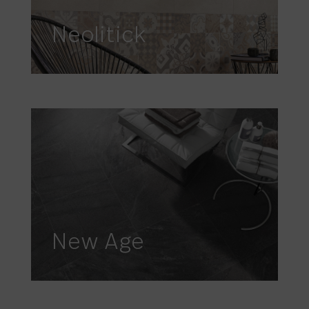
Neolitick
New Age